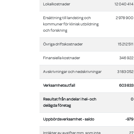
Lokalkostnader
12 040 414
Ersättning till landsting och
2 978 900
kommuner för klinisk utbildning
och forskning
Övriga driftskostnader
15 212 511
Finansiella kostnader
346 922
Avskrivningar och nedskrivningar
3 183 052
Verksamhetsutfall
603 833
Resultat från andelar i hel- och
0
delägda företag
Uppbördsverksamhet - saldo
-979
Intäkter av avgifter mm. som inte
27