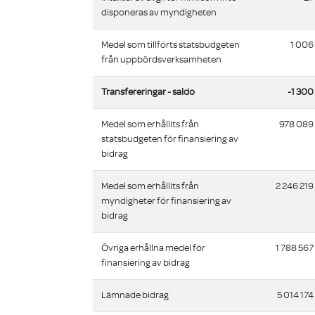
disponeras av myndigheten
Medel som tillförts statsbudgeten
1 006
från uppbördsverksamheten
Transfereringar - saldo
-1 300
Medel som erhållits från
978 089
statsbudgeten för finansiering av
bidrag
Medel som erhållits från
2 246 219
myndigheter för finansiering av
bidrag
Övriga erhållna medel för
1 788 567
finansiering av bidrag
Lämnade bidrag
5 014 174