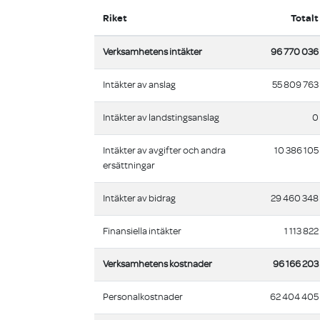
Riket
Totalt
Verksamhetens intäkter
96 770 036
Intäkter av anslag
55 809 763
Intäkter av landstingsanslag
0
Intäkter av avgifter och andra
10 386 105
ersättningar
Intäkter av bidrag
29 460 348
Finansiella intäkter
1 113 822
Verksamhetens kostnader
96 166 203
Personalkostnader
62 404 405