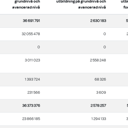
grundnivå och
utbildning på grundnivå och
utb
avancerad nivå
avancerad nivå
fo
36 691 791
2 630 183
5
32 055 478
0
0
0
3 011 023
2 558 248
1 393 724
68 326
231 566
3 609
36 373 376
2 578 257
23 866 185
1 294 133