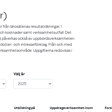
r)
 från lärosätenas resultaträkningar. I
och kostnader samt verksamhetsutfall. Det
ng) påverkas också av uppbördsverksamheten
i dotter- och intresseföretag. Från och med
verksamhetsområde. Uppgifterna redovisas i
Välj år
Utbildning på
Uppdragsverksamhet inom
Fors