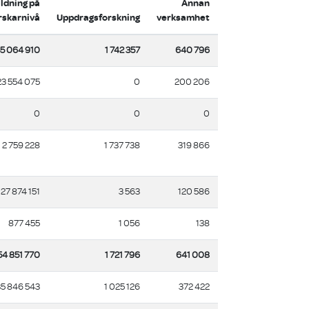
ildning på
Annan
rskarnivå
Uppdragsforskning
verksamhet
5 064 910
1 742 357
640 796
23 554 075
0
200 206
0
0
0
2 759 228
1 737 738
319 866
27 874 151
3 563
120 586
877 455
1 056
138
54 851 770
1 721 796
641 008
35 846 543
1 025 126
372 422